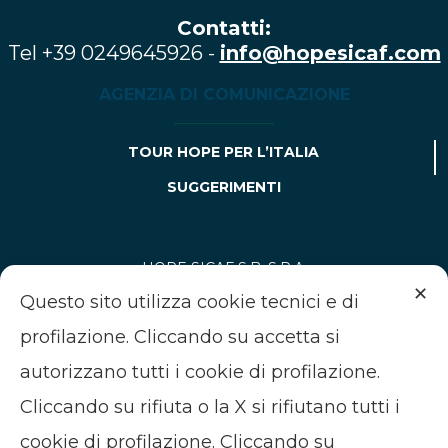
Contatti:
Tel +39 0249645926 -
info@hopesicaf.com
AGENZIA DI COMUNICAZIONE
TOUR HOPE PER L’ITALIA
SUGGERIMENTI
HOPE SICAF S.B. S.P.A.
✕
Aut. Del. n. 484 del 31 agosto 2021 allo svolgimento del
Questo sito utilizza cookie tecnici e di
servizio di gestione collettiva del risparmio ex art. 35-bis TUF
profilazione. Cliccando su accetta si
e iscritta il 29.9.2023 all’Albo di Banca d’Italia ex art. 35-ter
TUF al n.15437.7.
autorizzano tutti i cookie di profilazione.
Capitale sociale deliberato, sottoscritto e versato di 1.572.000
Cliccando su rifiuta o la X si rifiutano tutti i
euro
cookie di profilazione. Cliccando su
Sede legale in P.tta Pattari 5-7 - 20122 Milano (MI).