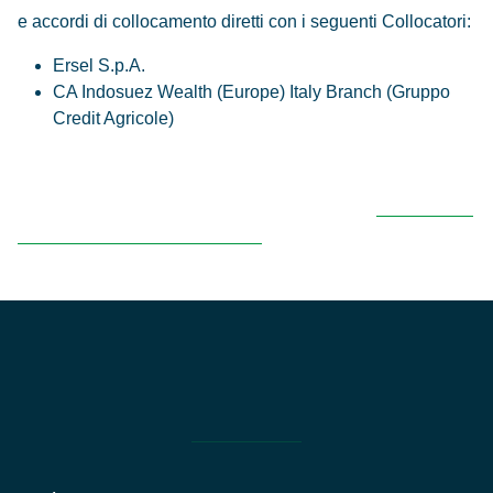
e accordi di collocamento diretti con i seguenti Collocatori:
Ersel S.p.A.
CA Indosuez Wealth (Europe) Italy Branch (Gruppo
Credit Agricole)
Per ulteriori informazioni fare riferimento al
Prospetto e
al supplemento del prospetto
info@hopesicaf.com
Contatti: